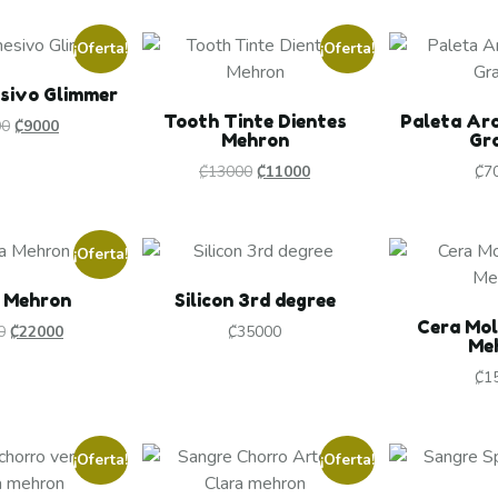
¡Oferta!
¡Oferta!
sivo Glimmer
Tooth Tinte Dientes
Paleta Arc
00
₡
9000
Mehron
Gr
₡
13000
₡
11000
₡
7
¡Oferta!
 Mehron
Silicon 3rd degree
Cera Mo
0
₡
22000
₡
35000
Me
₡
1
¡Oferta!
¡Oferta!