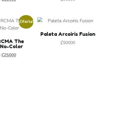
¡Oferta!
Paleta Arcoiris Fusion
RCMA The
₡
50000
 No-Color
0
₡
25000