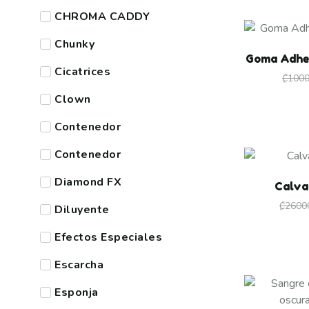
CHROMA CADDY
Chunky
Goma Adhe
Cicatrices
₡
100
Clown
Contenedor
Contenedor
Diamond FX
Calva
₡
2600
Diluyente
Efectos Especiales
Escarcha
Esponja