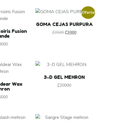
¡Oferta!
GOMA CEJAS PURPURA
oiris Fusion
₡
3500
₡
3000
ande
0000
3-D GEL MEHRON
ldear Wax
₡
20000
hron
5000