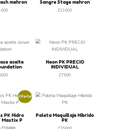
lash mehron
Sangre Stage mehron
1000
₡
11000
ase aceite
Neon PK PRECIO
oundation
INDIVIDUAL
5000
₡
7500
¡Oferta!
s PK Hidro
Paleta Maquillaje Hibrido
 Mastix P
PK
0
₡
15000
₡
35000