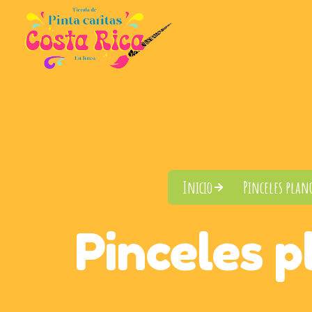
Inicio
Pinceles plan
Pinceles p