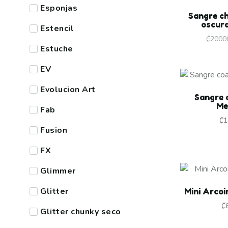
Esponjas
Sangre c
oscur
Estencil
₡
2000
Estuche
EV
Evolucion Art
Sangre 
Me
Fab
₡
1
Fusion
FX
Glimmer
Glitter
Mini Arcoi
₡
Glitter chunky seco