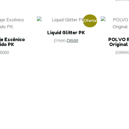
¡Oferta!
Liquid Glitter PK
je Escénico
POLVO 
₡
7500
₡
6500
ido PK
Original
5000
₡
2800