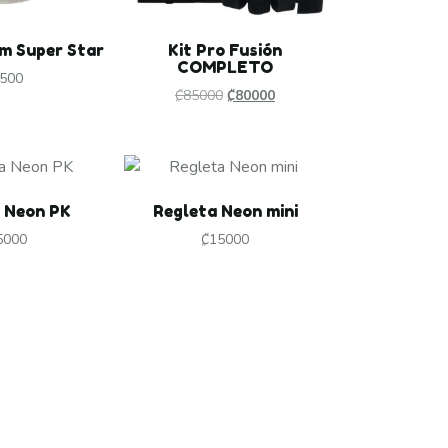
am Super Star
Kit Pro Fusión
COMPLETO
500
₡
85000
₡
80000
 Neon PK
Regleta Neon mini
5000
₡
15000