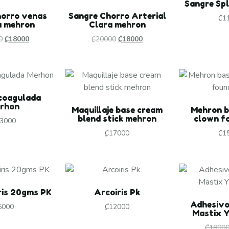
Sangre Sp
horro venas
Sangre Chorro Arterial
₡
1
a mehron
Clara mehron
0
₡
18000
₡
20000
₡
18000
coagulada
rhon
Maquillaje base cream
Mehron b
blend stick mehron
clown f
3000
₡
17000
₡
1
ris 20gms PK
Arcoiris Pk
Adhesivo
6000
₡
12000
Mastix Y
₡
1800