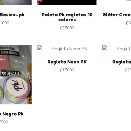
Basicos pk
Paleta Pk regletas 10
Glitter Cre
colores
1000
₡
6
₡
25000
Regleta Neon PK
Regleta
₡
15000
₡
2
o Negro Pk
7500